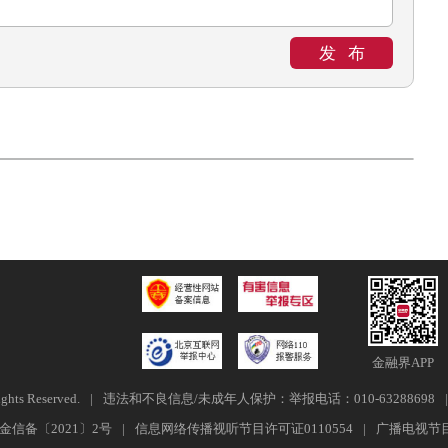
发布
金融界APP
ghts Reserved.
|
违法和不良信息/未成年人保护：举报电话：010-63288698
|
金信备〔2021〕2号
|
信息网络传播视听节目许可证0110554
|
广播电视节