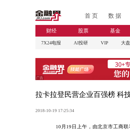
首 页
数 据
财经
股票
基金
7X24电报
AI投研
VIP
大
拉卡拉登民营企业百强榜 科
2018-10-19 17:25:34
10月19日上午，由北京市工商联与