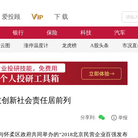
爱投顾
下 载
银行
保险
科技
汽车
盘云图
涨停温度计
龙虎榜
A股头条
市况直
技创新社会责任居前列
分享到:
举报
怀柔区政府共同举办的“2018北京民营企业百强发布