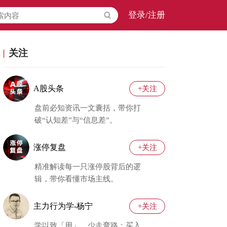
登录/注册
关注
A股头条
+关注
盘前必知资讯一文囊括，带你打
破“认知差”与“信息差”。
涨停复盘
+关注
精准解读每一只涨停股背后的逻
辑，带你看懂市场主线。
主力行为学-杨宁
+关注
学以致「用」，少走弯路；买入