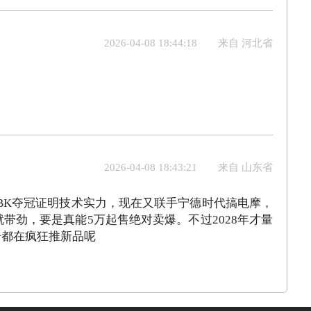
2026-04-08 18:44:18
来自 河北省
2026-04-08 18:43:21
来自 山东省
BK夺冠证明技术实力，现在又联手宁德时代搞电摩，
航听着就带劲，要是真能5万起售绝对卖爆。不过2028年才量
号都在疯狂推新品呢