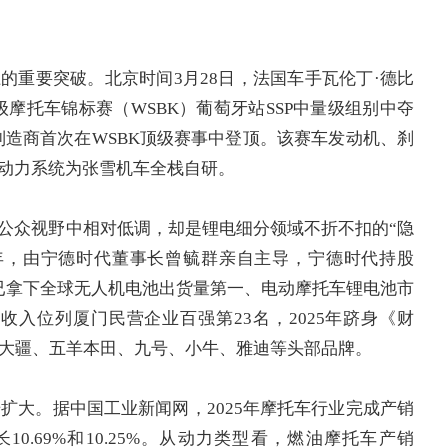
的重要突破。北京时间3月28日，法国车手瓦伦丁·德比
超级摩托车锦标赛（WSBK）葡萄牙站SSP中量级组别中夺
车制造商首次在WSBK顶级赛事中登顶。该赛车发动机、刹
动力系统为张雪机车全栈自研。
公众视野中相对低调，却是锂电细分领域不折不扣的“隐
1年，由宁德时代董事长曾毓群亲自主导，宁德时代持股
能安已拿下全球无人机电池出货量第一、电动摩托车锂电池市
营业收入位列厦门民营企业百强第23名，2025年跻身《财
盖大疆、五羊本田、九号、小牛、雅迪等头部品牌。
步扩大。据中国工业新闻网，2025年摩托车行业完成产销
别增长10.69%和10.25%。从动力类型看，燃油摩托车产销