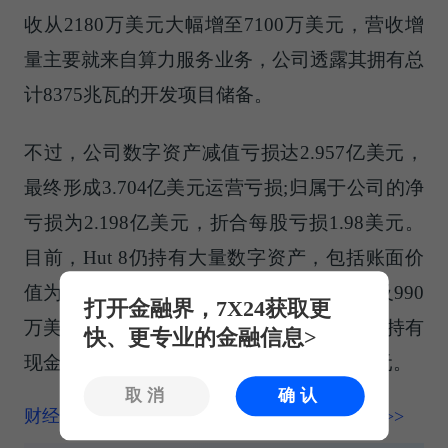
收从2180万美元大幅增至7100万美元，营收增
量主要就来自算力服务业务，公司透露其拥有总
计8375兆瓦的开发项目储备。
不过，公司数字资产减值亏损达2.957亿美元，
最终形成3.704亿美元运营亏损;归属于公司的净
亏损为2.198亿美元，折合每股亏损1.98美元。
目前，Hut 8仍持有大量数字资产，包括账面价
值为11.1亿美元的比特币(共计16331枚)以及990
打开金融界，7X24获取更
万美元的投资类代币。截至本季度末，公司持有
快、更专业的金融信息>
现金1.6亿美元，经营现金流为负2720万美元。
取消
确认
财经频道更多独家策划、专家专栏，免费查阅>>