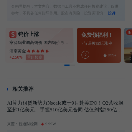
金融界提醒：本文内容、数据与工具不构成任何投资建议，仅供
参考，不具备任何指导作用。股市有风险，投资需谨慎！
投诉
钨价上涨
免费领福利！
章源钨业调高钨价 国内钨价再现涨价迹象
7节课教你玩涨停
湖南黄金
+2.50%
重组预案
相关推荐
AI算力租赁新势力Nscale或于9月赴美IPO！Q2营收飙
至超1亿美元、手握510亿美元合同 估值剑指250亿美
元
来源：智通财经网
9.99W