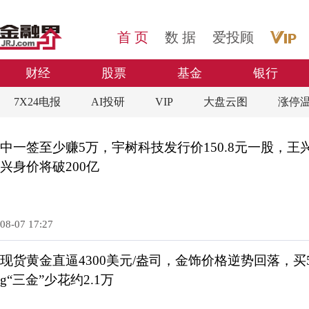
首 页
数 据
爱投顾
每日财经
财经
股票
基金
银行
7X24电报
AI投研
VIP
大盘云图
涨停
中一签至少赚5万，宇树科技发行价150.8元一股，王
兴身价将破200亿
08-07 17:27
现货黄金直逼4300美元/盎司，金饰价格逆势回落，买5
g“三金”少花约2.1万