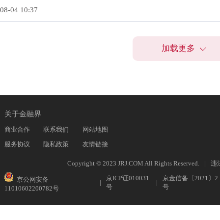
08-04 10:37
加载更多
关于金融界
商业合作
联系我们
网站地图
服务协议
隐私政策
友情链接
Copyright © 2023 JRJ.COM All Rights Reserved.
|
违
京ICP证010031
京金信备〔2021〕2
京公网安备
|
|
号
号
11010602200782号