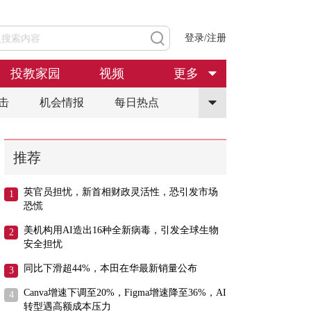
登录/注册
投教家园
视频
更多
击
机会情报
每日热点
推荐
英官员担忧，新首相财政灵活性，恐引发市场
恐慌
美机构用AI造出16种全新病毒，引发全球生物
安全担忧
同比下滑超44%，本田在华最新销量公布
Canva增速下调至20%，Figma增速降至36%，AI
转型遇高额成本压力