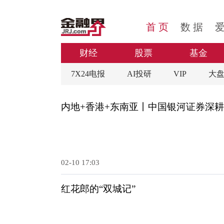
首 页
数 据
公司动态
财经
股票
基金
7X24电报
AI投研
VIP
大
内地+香港+东南亚丨中国银河证券深
02-10 17:03
红花郎的“双城记”