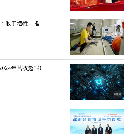
臻：敢于牺牲，推
24年营收超340