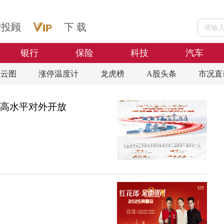
爱投顾
下 载
银行
保险
科技
汽车
盘云图
涨停温度计
龙虎榜
A股头条
市况直
耕高水平对外开放