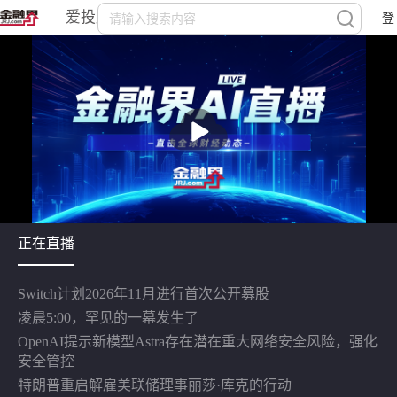
爱投顾
登
录/
下 载
注
册
播
放
正在直播
Switch计划2026年11月进行首次公开募股
凌晨5:00，罕见的一幕发生了
OpenAI提示新模型Astra存在潜在重大网络安全风险，强化
安全管控
特朗普重启解雇美联储理事丽莎·库克的行动