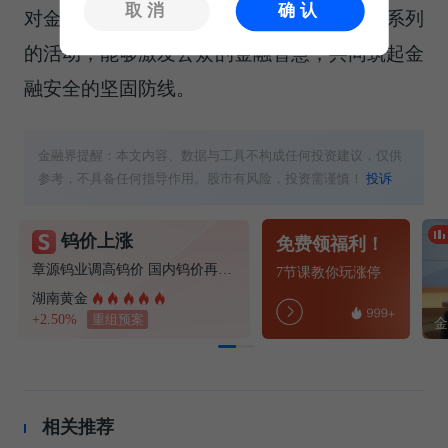
取消
确认
对金融知识的需求。京东金融期待通过这一系列
的活动，能够激发公众的金融智慧，共同筑起金
融安全的坚固防线。
金融界提醒：本文内容、数据与工具不构成任何投资建议，仅供
参考，不具备任何指导作用。股市有风险，投资需谨慎！
投诉
钨价上涨
免费领福利！
章源钨业调高钨价 国内钨价再现涨价迹象
7节课教你玩涨停
湖南黄金
+2.50%
重组预案
相关推荐