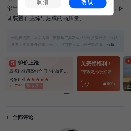
取消
确认
部出现坑洼，保证石墨烯导热膜外部的平整，保
证装置石墨烯导热膜的高质量。
金融界提醒：本文内容、数据与工具不构成任何投资建议，仅供
参考，不具备任何指导作用。股市有风险，投资需谨慎！
投诉
钨价上涨
免费领福利！
章源钨业调高钨价 国内钨价再现涨价迹象
7节课教你玩涨停
洛阳钼业
+1.72%
股东增持
全部评论