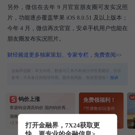
另外，微信在去年 9 月官宣朋友圈可发实况照
片，功能逐步覆盖苹果 iOS 8.0.51 及以上版本；
今年 4 月，微信再次官宣，安卓手机用户也能在
朋友圈发布实况照片。
财经频道更多独家策划、专家专栏，免费查阅>>
金融界提醒：本文内容、数据与工具不构成任何投资建议，仅供
参考，不具备任何指导作用。股市有风险，投资需谨慎！
投诉
钨价上涨
免费领福利！
章源钨业调高钨价 国内钨价再现涨价迹象
7节课教你玩涨停
湖南黄金
+2.50%
重组预案
打开金融界，7X24获取更
快、更专业的金融信息>