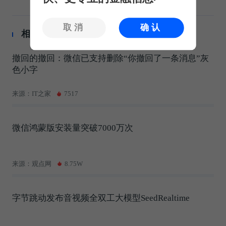
取消
确认
相关推荐
撤回的撤回：微信已支持删除“你撤回了一条消息”灰
色小字
来源：IT之家
7517
微信鸿蒙版安装量突破7000万次
来源：观点网
8.75W
字节跳动发布音视频全双工大模型SeedRealtime