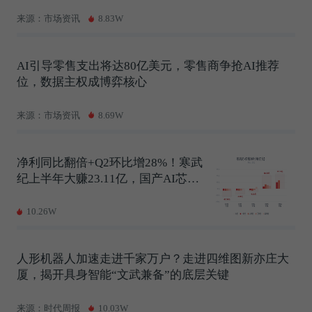
来源：市场资讯
8.83W
AI引导零售支出将达80亿美元，零售商争抢AI推荐
位，数据主权成博弈核心
来源：市场资讯
8.69W
净利同比翻倍+Q2环比增28%！寒武
纪上半年大赚23.11亿，国产AI芯片
进入业绩兑现期
10.26W
人形机器人加速走进千家万户？走进四维图新亦庄大
厦，揭开具身智能“文武兼备”的底层关键
来源：时代周报
10.03W