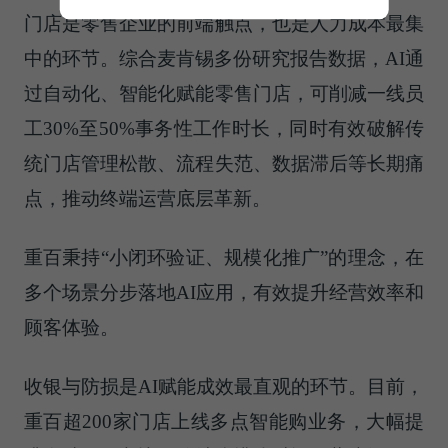
门店是零售企业的前端触点，也是人力成本最集
中的环节。综合麦肯锡多份研究报告数据，AI通
过自动化、智能化赋能零售门店，可削减一线员
工30%至50%事务性工作时长，同时有效破解传
统门店管理松散、流程失范、数据滞后等长期痛
点，推动终端运营底层革新。
重百秉持“小闭环验证、规模化推广”的理念，在
多个场景分步落地AI应用，有效提升经营效率和
顾客体验。
收银与防损是AI赋能成效最直观的环节。目前，
重百超200家门店上线
多点
智能购业务，大幅提