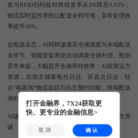
签与RFID扫码核对将错发率从3%降至0.03%；
物流实时监控系统让配送全程可视，异常处理效
率提升30%。
在电器业态，AI同样渗透至仓储调度与末端配送
全环节。智能货架系统自动调度仓储补货、甄别
异常单据，大幅提升仓储周转效率；AI统筹运力
资源，实现主城家电当日达、区县次日达，结
合“电器淘”物流追踪与自主预约功能，终端配送
准时率达98%，完成全链路效能升级。
打开金融界，7X24获取更
快、更专业的金融信息>
AI渗透门店运营全场景，人效提升迎来革命性突
破
取消
确认