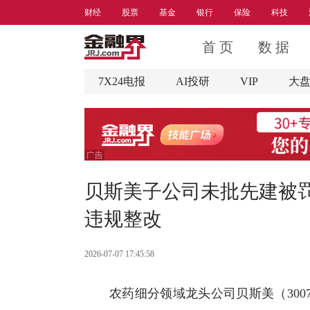
财经
股票
基金
银行
保险
科技
首 页
数 据
7X24电报
AI投研
VIP
大
贝斯美子公司未批先建被罚
违规整改
2026-07-07 17:45:58
农药
细分领域龙头公司
贝斯美
（30