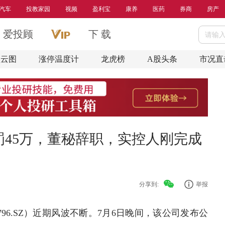
汽车
投教家园
视频
盈利宝
康养
医药
券商
房产
爱投顾
下 载
盘云图
涨停温度计
龙虎榜
A股头条
市况直
45万，董秘辞职，实控人刚完成
分享到:
举报
0796.SZ）近期风波不断。7月6日晚间，该公司发布公