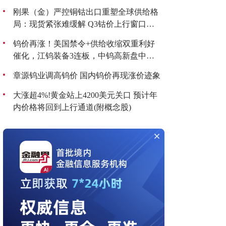
刚果（金）严控铜钴出口重塑全球供给格
局：现货紧张难缓解 Q3钴价上行窗口打
开(附概念股)
钨价再涨！美国禁令+供给收缩双重利好
催化，江钨装备3连板，中钨高新盘中封
板，三大细分领域有望站上风口
章源钨业调高钨价 国内钨价再现涨价迹象
大涨超4%!黄金站上4200美元关口 预计年
内价格将回到上行通道(附概念股)