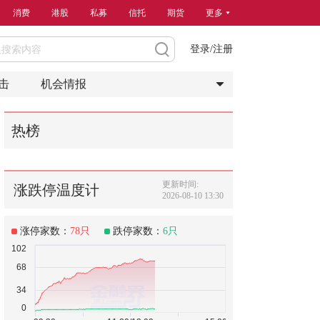
消费
港股
私募
信托
期货
更多
登录/注册
击
机会情报
热榜
更新时间:
涨跌停温度计
2026-08-10 13:30
涨停家数：
78
只
跌停家数：
6
只