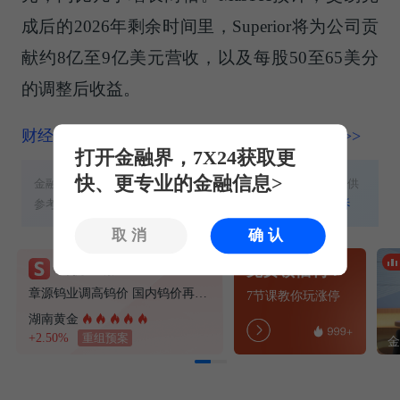
成后的2026年剩余时间里，Superior将为公司贡
献约8亿至9亿美元营收，以及每股50至65美分
的调整后收益。
财经频道更多独家策划、专家专栏，免费查阅>>
打开金融界，7X24获取更
快、更专业的金融信息>
金融界提醒：本文内容、数据与工具不构成任何投资建议，仅供
参考，不具备任何指导作用。股市有风险，投资需谨慎！
投诉
取消
确认
钨价上涨
免费领福利！
章源钨业调高钨价 国内钨价再现涨价迹象
7节课教你玩涨停
湖南黄金
+2.50%
重组预案