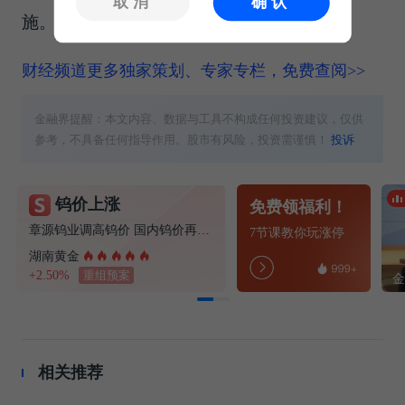
取消
确认
施。
财经频道更多独家策划、专家专栏，免费查阅>>
金融界提醒：本文内容、数据与工具不构成任何投资建议，仅供
参考，不具备任何指导作用。股市有风险，投资需谨慎！
投诉
钨价上涨
免费领福利！
章源钨业调高钨价 国内钨价再现涨价迹象
7节课教你玩涨停
湖南黄金
+2.50%
重组预案
相关推荐