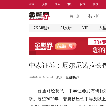
财经
股票
基金
银行
保险
科技
首 页
数 据
7X24电报
AI投研
VIP
大
中泰证券：厄尔尼诺拉长
2026-07-08 14:52:24
来源：
智通财经网
智通财经获悉，
中泰证券
发布研报
势。展望2026年，若夏秋出现中等及以