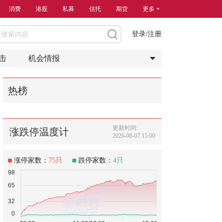
消费
港股
私募
信托
期货
更多
登录/注册
击
机会情报
热榜
更新时间:
涨跌停温度计
2026-08-07 15:00
涨停家数：
75
只
跌停家数：
4
只