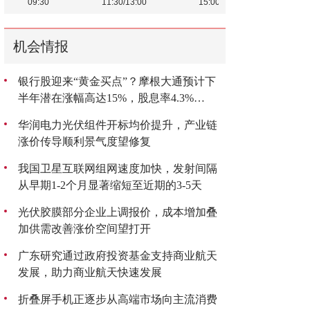
机会情报
银行股迎来“黄金买点”？摩根大通预计下
半年潜在涨幅高达15%，股息率4.3%
成“香饽饽”
华润电力光伏组件开标均价提升，产业链
涨价传导顺利景气度望修复
我国卫星互联网组网速度加快，发射间隔
从早期1-2个月显著缩短至近期的3-5天
光伏胶膜部分企业上调报价，成本增加叠
加供需改善涨价空间望打开
广东研究通过政府投资基金支持商业航天
发展，助力商业航天快速发展
折叠屏手机正逐步从高端市场向主流消费