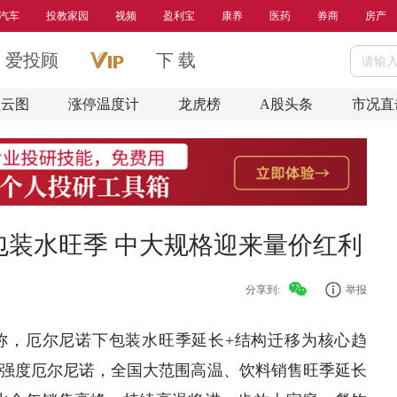
汽车
投教家园
视频
盈利宝
康养
医药
券商
房产
爱投顾
下 载
盘云图
涨停温度计
龙虎榜
A股头条
市况直
包装水旺季 中大规格迎来量价红利
分享到:
举报
称，厄尔尼诺下
包装
水旺季延长+结构迁移为核心趋
上强度厄尔尼诺，全国大范围高温、
饮料
销售旺季延长