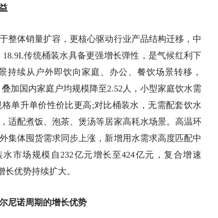
益
于整体销量扩容，更核心驱动行业产品结构迁移，中
水、18.9L传统桶装水具备更强增长弹性，是气候红利下
景持续从户外即饮向家庭、办公、餐饮场景转移，
升，叠加国内家庭户均规模降至2.52人，小型家庭饮水需
格单升单价性价比更高;对比桶装水，无需配套饮水
，适配煮饭、泡茶、煲汤等居家高耗水场景。高温环
外集体囤货需求同步上涨，新增用水需求高度匹配中
包装水市场规模自232亿元增长至424亿元，复合增速
，增长优势持续扩大。
尔尼诺周期的增长优势