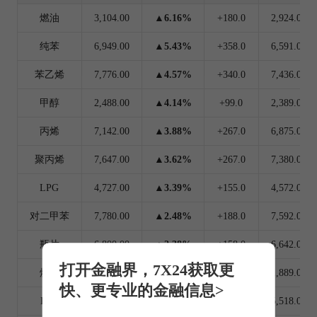
燃油
3,104.00
▲6.16%
+180.0
2,924.00
纯苯
6,949.00
▲5.43%
+358.0
6,591.00
苯乙烯
7,776.00
▲4.57%
+340.0
7,436.00
甲醇
2,488.00
▲4.14%
+99.0
2,389.00
丙烯
7,142.00
▲3.88%
+267.0
6,875.00
聚丙烯
7,647.00
▲3.62%
+267.0
7,380.00
LPG
4,727.00
▲3.39%
+155.0
4,572.00
对二甲苯
7,780.00
▲2.48%
+188.0
7,592.00
瓶片
6,800.00
▲2.38%
+158.0
6,642.00
打开金融界，7X24获取更
烧碱
1,933.00
▲2.33%
+44.0
1,889.00
快、更专业的金融信息>
PTA
5,622.00
▲1.88%
+104.0
5,518.00