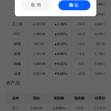
塑料
7,085.00
▲1.71%
+119.0
6,966.00
取消
确认
短纤
7,026.00
▲1.62%
+112.0
6,914.00
乙二醇
4,101.00
▲1.38%
+56.0
4,045.00
PVC
4,480.00
▲0.92%
+41.0
4,439.00
玻璃
962.00
▲0.52%
+5.0
957.00
尿素
1,741.00
▲0.06%
+1.0
1,740.00
纯碱
1,080.00
▼0.55%
-6.0
1,086.00
沥青
3,822.00
▼0.60%
-23.0
3,845.00
农产品
品种
现价
涨跌幅
涨跌额
结算价
豆二
3,804.00
▲0.66%
+25.0
3,779.00