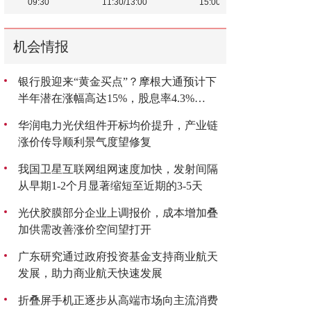
机会情报
银行股迎来“黄金买点”？摩根大通预计下
半年潜在涨幅高达15%，股息率4.3%
成“香饽饽”
华润电力光伏组件开标均价提升，产业链
涨价传导顺利景气度望修复
我国卫星互联网组网速度加快，发射间隔
从早期1-2个月显著缩短至近期的3-5天
光伏胶膜部分企业上调报价，成本增加叠
加供需改善涨价空间望打开
广东研究通过政府投资基金支持商业航天
发展，助力商业航天快速发展
折叠屏手机正逐步从高端市场向主流消费