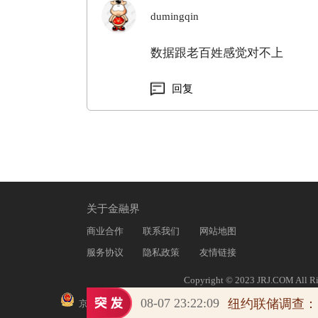
dumingqin
数据跟老百姓感觉对不上
回复
关于金融界
商业合作
联系我们
网站地图
服务协议
隐私政策
友情链接
Copyright © 2023 JRJ.COM All Ri
|
京ICP证010031号
|
京
08-07 23:22:09
高争民爆：如后续公司股票交易继续出现非理性大幅波动 公司可能申请停牌核查
纽约联储调查：
京公网安备11010602200782号