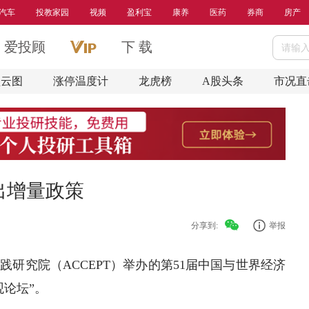
汽车
投教家园
视频
盈利宝
康养
医药
券商
房产
爱投顾
下 载
盘云图
涨停温度计
龙虎榜
A股头条
市况直
出增量政策
分享到:
举报
践研究院（ACCEPT）举办的第51届中国与世界经济
观论坛”。