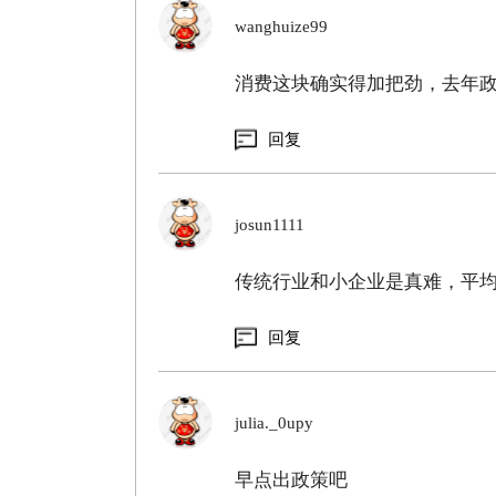
wanghuize99
消费这块确实得加把劲，去年
回复
josun1111
传统行业和小企业是真难，平
回复
julia._0upy
早点出政策吧