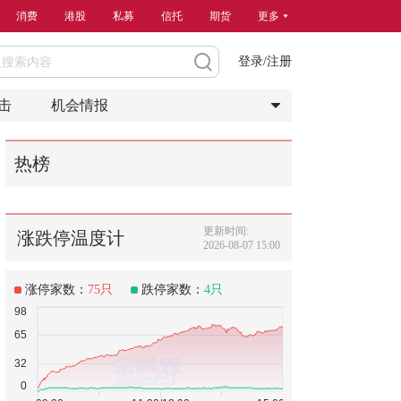
消费
港股
私募
信托
期货
更多
登录/注册
击
机会情报
热榜
更新时间:
涨跌停温度计
2026-08-07 15:00
涨停家数：
75
只
跌停家数：
4
只