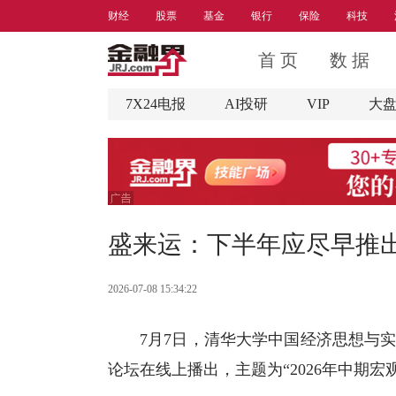
财经
股票
基金
银行
保险
科技
首 页
数 据
7X24电报
AI投研
VIP
大
盛来运：下半年应尽早推
2026-07-08 15:34:22
7月7日，清华大学中国经济思想与实
论坛在线上播出，主题为“2026年中期宏