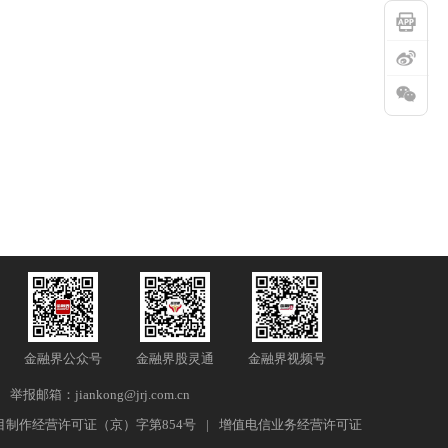
金融界公众号
金融界股灵通
金融界视频号
举报邮箱：jiankong@jrj.com.cn
目制作经营许可证（京）字第854号
|
增值电信业务经营许可证
7 23:11:07
瑞银：黄金上涨行情具备支撑，金价明年有望向