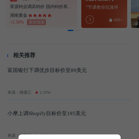
章源钨业调高钨价 国内钨价再现涨价迹象
7节课教你玩涨停
湖南黄金
+2.50%
重组预案
相关推荐
富国银行下调优步目标价至89美元
来源：格隆汇
2.26W
小摩上调Shopify目标价至185美元
来源：格隆汇
2.93W