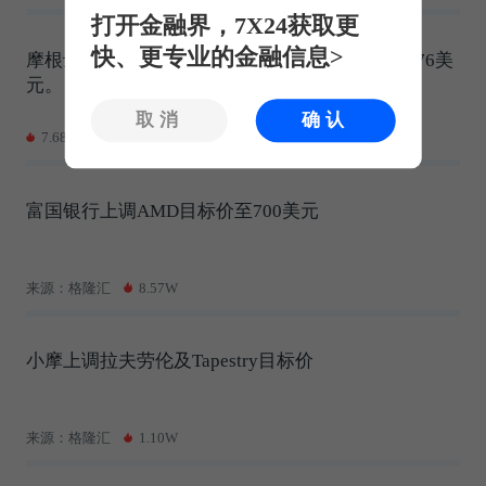
打开金融界，7X24获取更
快、更专业的金融信息>
摩根士丹利将西部数据目标价从650美元上调至676美
元。
取消
确认
7.68W
富国银行上调AMD目标价至700美元
来源：格隆汇
8.57W
小摩上调拉夫劳伦及Tapestry目标价
来源：格隆汇
1.10W