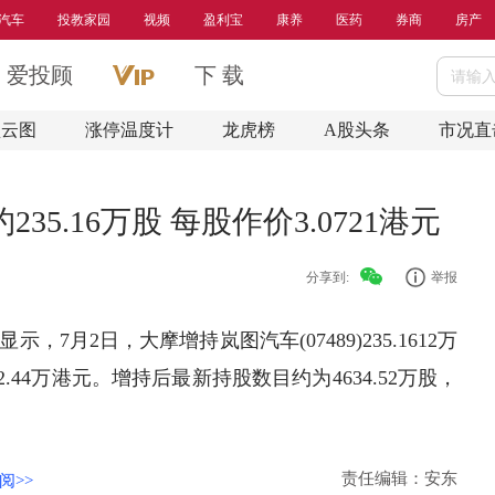
汽车
投教家园
视频
盈利宝
康养
医药
券商
房产
爱投顾
下 载
盘云图
涨停温度计
龙虎榜
A股头条
市况直
235.16万股 每股作价3.0721港元
分享到:
举报
7月2日，大摩增持岚图汽车(07489)235.1612万
2.44万港元。增持后最新持股数目约为4634.52万股，
责任编辑：安东
阅>>