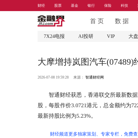
财经
股票
基金
银行
保险
科技
首 页
数 据
7X24电报
AI投研
VIP
大
大摩增持岚图汽车(07489)约
2026-07-08 19:59:28
来源：
智通财经网
智通财经获悉，香港联交所最新数据显示，
股，每股作价3.0721港元，总金额约为72
最新持股比例为5.23%。
财经频道更多独家策划、专家专栏，免费查