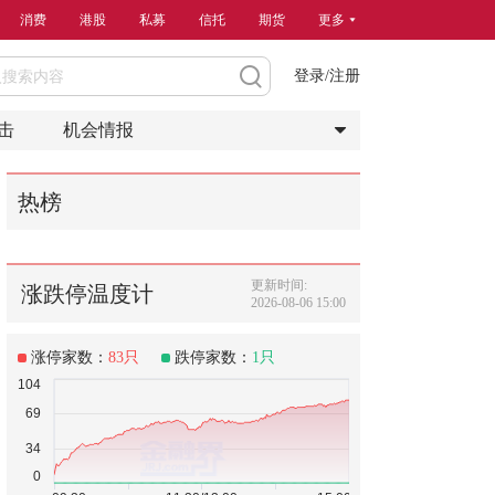
消费
港股
私募
信托
期货
更多
登录/注册
击
机会情报
热榜
更新时间:
涨跌停温度计
2026-08-06 15:00
涨停家数：
83
只
跌停家数：
1
只