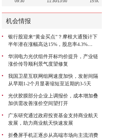
机会情报
银行股迎来“黄金买点”？摩根大通预计下
半年潜在涨幅高达15%，股息率4.3%
成“香饽饽”
华润电力光伏组件开标均价提升，产业链
涨价传导顺利景气度望修复
我国卫星互联网组网速度加快，发射间隔
从早期1-2个月显著缩短至近期的3-5天
光伏胶膜部分企业上调报价，成本增加叠
加供需改善涨价空间望打开
广东研究通过政府投资基金支持商业航天
发展，助力商业航天快速发展
折叠屏手机正逐步从高端市场向主流消费