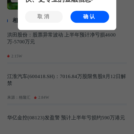
取消
确认
相关推荐
洪田股份：股票异常波动 上半年预计净亏损4600
万-5700万元
2.15W
江淮汽车(600418.SH)：7016.84万股限售股8月12日解
禁
来源：格隆汇
2.84W
华亿金控(08123)发盈警 预计上半年亏损约590万港元