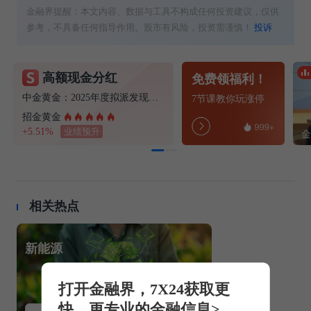
金融界提醒：本文内容、数据与工具不构成任何投资建议，仅供
参考，不具备任何指导作用。股市有风险，投资需谨慎！
投诉
高额现金分红
免费领福利！
中金黄金：2025年度拟派发现金红利22.20亿元
7节课教你玩涨停
招金黄金
+5.51%
业绩预升
相关热点
新能源
打开金融界，7X24获取更
快、更专业的金融信息>
天岳先进
皖维高新